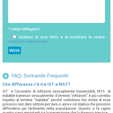
* campi obbligatori
Dichiaro di aver letto e di accettare le vostre
condizioni sulla privacy
FAQ: Domande frequenti
Che differenza c’è tra IST e MST?
IST è l’acronimo di infezioni sessualmente trasmissibili, MTS di
malattie tramesse sessualmente. Il termine “infezioni” è più corretto
rispetto al termine “malattie” perché sottolinea che molte di esse
possono non dare sintomi per mesi o anni e ciò implica che possono
diffondersi più facilmente nella popolazione. Questo ci fa capire
quanto siano importanti sia la prevenzione che la diagnosi precoce.