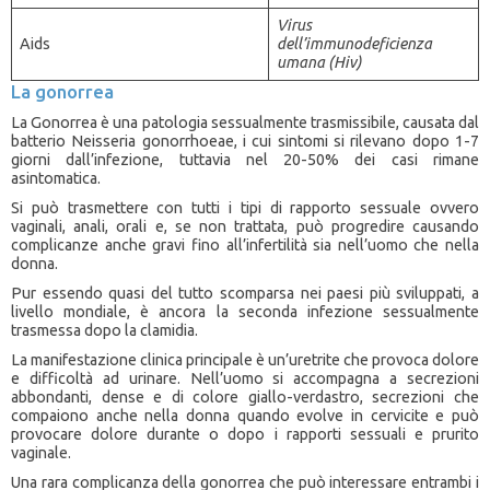
Virus
Aids
dell’immunodeficienza
umana (Hiv)
La gonorrea
La Gonorrea è una patologia sessualmente trasmissibile, causata dal
batterio Neisseria gonorrhoeae, i cui sintomi si rilevano dopo 1-7
giorni dall’infezione, tuttavia nel 20-50% dei casi rimane
asintomatica.
Si può trasmettere con tutti i tipi di rapporto sessuale ovvero
vaginali, anali, orali e, se non trattata, può progredire causando
complicanze anche gravi fino all’infertilità sia nell’uomo che nella
donna.
Pur essendo quasi del tutto scomparsa nei paesi più sviluppati, a
livello mondiale, è ancora la seconda infezione sessualmente
trasmessa dopo la clamidia.
La manifestazione clinica principale è un’uretrite che provoca dolore
e difficoltà ad urinare. Nell’uomo si accompagna a secrezioni
abbondanti, dense e di colore giallo-verdastro, secrezioni che
compaiono anche nella donna quando evolve in cervicite e può
provocare dolore durante o dopo i rapporti sessuali e prurito
vaginale.
Una rara complicanza della gonorrea che può interessare entrambi i