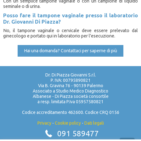
Con un semplice tampone vaginale o con un campione di liquido
seminale o di urina.
Posso fare il tampone vaginale presso il laboratorio
Dr. Giovanni Di Piazza?
No, il tampone vaginale o cervicale deve essere prelevato dal
ginecologo e portato qui in laboratorio per l’esecuzione.
Hai una domanda? Contattaci per saperne di più
Dr. Di Piazza Giovanni S.r.l.
P. IVA: 00795890821
Via B. Gravina 76 - 90139 Palermo
Associato a Studio Medico Diagnostico
Albanese - Di Piazza società consortile
a resp. limitata P.Iva 05957580821
Codice accreditamento 462600. Codice CRQ 0156
Privacy
-
Cookie policy
-
Dati legali
091 589477