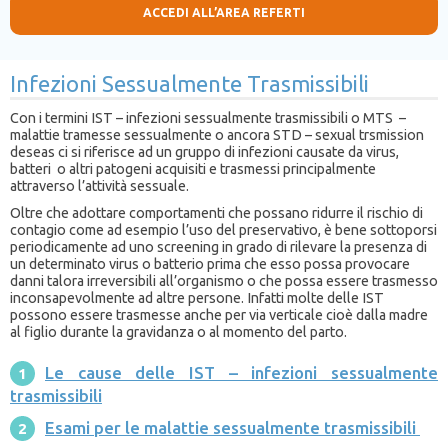
ACCEDI ALL’AREA REFERTI
Infezioni Sessualmente Trasmissibili
Con i termini IST – infezioni sessualmente trasmissibili o MTS –
malattie tramesse sessualmente o ancora STD – sexual trsmission
deseas ci
si riferisce ad un gruppo di infezioni causate da virus,
batteri o altri patogeni acquisiti e trasmessi principalmente
attraverso l’attività sessuale.
Oltre che adottare comportamenti che possano ridurre il rischio di
contagio come ad esempio l’uso del preservativo, è bene sottoporsi
periodicamente ad uno screening in grado di rilevare la presenza di
un determinato virus o batterio prima che esso possa provocare
danni talora irreversibili all’organismo o che possa essere trasmesso
inconsapevolmente ad altre persone. Infatti molte delle IST
possono essere trasmesse anche per via verticale cioè dalla madre
al figlio durante la gravidanza o al momento del parto.
Le cause delle IST – infezioni sessualmente
trasmissibili
Esami per le malattie sessualmente trasmissibili