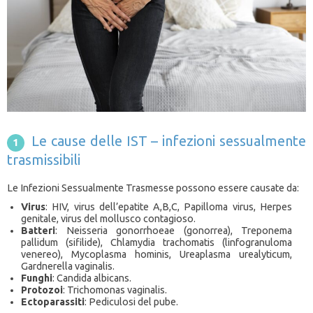
Le cause delle IST – infezioni sessualmente
trasmissibili
Le Infezioni Sessualmente Trasmesse possono essere causate da:
Virus
: HIV, virus dell’epatite A,B,C, Papilloma virus, Herpes
genitale, virus del mollusco contagioso.
Batteri
: Neisseria gonorrhoeae (gonorrea), Treponema
pallidum (sifilide), Chlamydia trachomatis (linfogranuloma
venereo), Mycoplasma hominis, Ureaplasma urealyticum,
Gardnerella vaginalis.
Funghi
: Candida albicans.
Protozoi
: Trichomonas vaginalis.
Ectoparassiti
: Pediculosi del pube.