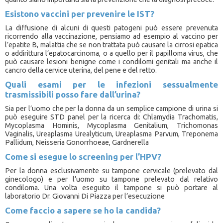
Esistono vaccini per prevenire le IST?
La diffusione di alcuni di questi patogeni può essere prevenuta
ricorrendo alla vaccinazione, pensiamo ad esempio al vaccino per
l’epatite B, malattia che se non trattata può causare la cirrosi epatica
o addirittura l’epatocarcinoma, o a quello per il papilloma virus, che
può causare lesioni benigne come i condilomi genitali ma anche il
cancro della cervice uterina, del pene e del retto.
Quali esami per le infezioni sessualmente
trasmissibili posso fare dall’urina?
Sia per l’uomo che per la donna da un semplice campione di urina si
può eseguire STD panel per la ricerca di: Chlamydia Trachomatis,
Mycoplasma Hominis, Mycoplasma Genitalium, Trichomonas
Vaginalis, Ureaplasma Urealyticum, Ureaplasma Parvum, Treponema
Pallidum, Neisseria Gonorrhoeae, Gardnerella
Come si esegue lo screening per l’HPV?
Per la donna
esclusivamente su tampone cervicale (prelevato dal
ginecologo) e per l’uomo su tampone prelevato dal relativo
condiloma. Una volta eseguito il tampone si può portare al
laboratorio Dr. Giovanni Di Piazza per l’esecuzione
Come faccio a sapere se ho la candida?