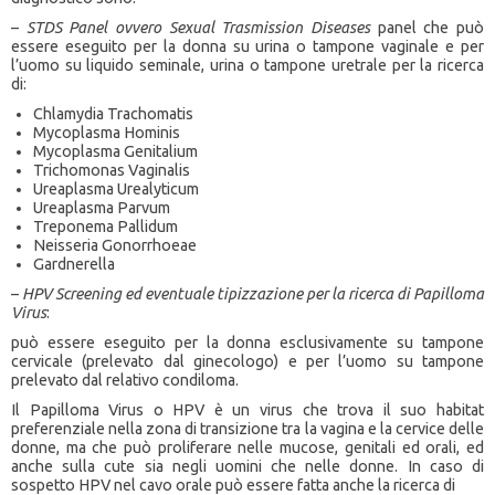
–
STDS Panel ovvero Sexual Trasmission Diseases
panel che può
essere eseguito per la donna su urina o tampone vaginale e per
l’uomo su liquido seminale, urina o tampone uretrale per la ricerca
di:
Chlamydia Trachomatis
Mycoplasma Hominis
Mycoplasma Genitalium
Trichomonas Vaginalis
Ureaplasma Urealyticum
Ureaplasma Parvum
Treponema Pallidum
Neisseria Gonorrhoeae
Gardnerella
–
HPV Screening ed eventuale tipizzazione per la ricerca di Papilloma
Virus
:
può essere eseguito per la donna esclusivamente su tampone
cervicale (prelevato dal ginecologo) e per l’uomo su tampone
prelevato dal relativo condiloma.
Il Papilloma Virus o HPV è un virus che trova il suo habitat
preferenziale nella zona di transizione tra la vagina e la cervice delle
donne, ma che può proliferare nelle mucose, genitali ed orali, ed
anche sulla cute sia negli uomini che nelle donne. In caso di
sospetto HPV nel cavo orale può essere fatta anche la ricerca di