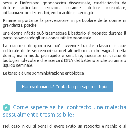
sessi è l’infezione gonococcica disseminata, caratterizzata da
dolore articolare, eruzioni cutanee, dolore muscolare,
infiammazione dei tendini, endocardite e meningite.
Rimane importante la prevenzione, in particolare delle donne in
gravidanza, poichè
una donna infetta può trasmettere il batterio al neonato durante il
parto provocandogli una congiuntivite neonatale.
La diagnosi di gonorrea può avvenire tramite classico esame
colturale delle secrezioni sia uretrali nell’uomo che vaginali nella
donna, ma in modo più rapido e sensibile, mediante un esame di
biologia molecolare che ricerca il DNA del batterio anche su urina o
liquido seminale.
La terapia è una somministrazione antibiotica.
Hai una domanda? Contattaci per saperne di più
Come sapere se hai contratto una malattia
sessualmente trasmissibile?
Nel caso in cui si pensi di avere avuto un rapporto a rischio e si