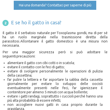
Hai una domanda? Contattaci per saperne di più
E se ho il gatto in casa?
Il gatto è il serbatoio naturale per Toxoplasma gondii, ma di per sé
ha un ruolo marginale nella trasmissione diretta della
parassitosi. Allontanare il gatto domestico è una misura non
necessaria.
Per una maggior sicurezza però si può adottare le
seguenti precauzioni:
alimentare il gatto con cibi cotti o in scatola;
evitare il contatto con le feci di gatto;
evitare di svolgere personalmente le operazioni di pulizia
della cassettina;
far pulire la lettiera e far asportare la sabbia della cassetta
giornalmente per evitare lo sviluppo delle oocisti
eventualmente presenti nelle feci, far igienizzare il
contenitore per almeno 5 minuti con acqua bollente;
evitare i gatti randagi, soprattutto i cuccioli perché hanno una
più alta probabilità di essere infetti;
non accogliere nuovi gatti in casa proprio durante la
gravidanza.