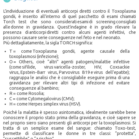
L’individuazione di eventuali anticorpi diretti contro il Toxoplasma
gondii, è inserito all’interno di quel pacchetto di esami chiamati
Torch test che sono considerati esami di screening consigliati
alle donne in gravidanza. Quest’indagine è in grado rilevare la
presenza di anticorpi diretti contro alcuni agenti infettivi, che
possono causare serie conseguenze nel feto e nel neonato.
Più dettagliatamente, la sigla TORCH significa:
T = come Toxoplasma gondii, agente causale della
toxoplasmosi (infezione);
O = Others, cioè “altri” agenti patogeni/malattie infettive
(come sifilide, virus varicella-zoster, HIV, Coxsackie
virus, Epstein-Barr virus, Parvovirus B19 e virus dell’epatite);
raggruppa le analisi che è consigliabile eseguire prima di una
gravidanza per rilevare altri tipi di infezione ed evitare
conseguenze al bambino;
R = come Rosolia;
C = come Cytomegalovirus (CMV);
H = come Herpes simplex virus (HSV).
Poiché la malattia è spesso asintomatica, idealmente sarebbe bene
conoscere il proprio stato prima della gravidanza, e cioè sapere se
nel proprio siero siano presenti gli anticorpi per la toxoplasmosi. Si
tratta di un semplice esame del sangue: chiamato Toxo-test,
permette di classificare le donne in tre classi: “protetta”,
“suscettibile” o “a rischio”.