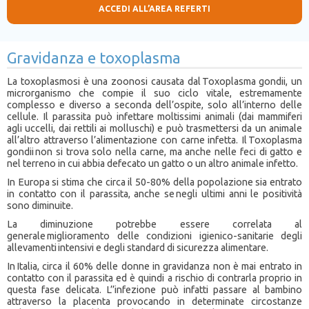
ACCEDI ALL’AREA REFERTI
Gravidanza e toxoplasma
La toxoplasmosi è una zoonosi causata dal Toxoplasma gondii, un
microrganismo che compie il suo ciclo vitale, estremamente
complesso e diverso a seconda dell’ospite, solo all’interno delle
cellule. Il parassita può infettare moltissimi animali (dai mammiferi
agli uccelli, dai rettili ai molluschi) e può trasmettersi da un animale
all’altro attraverso l’alimentazione con carne infetta. Il Toxoplasma
gondii non si trova solo nella carne, ma anche nelle feci di gatto e
nel terreno in cui abbia defecato un gatto o un altro animale infetto.
In Europa si stima che circa il 50-80% della popolazione sia entrato
in contatto con il parassita, anche se negli ultimi anni le positività
sono diminuite.
La diminuzione potrebbe essere correlata al
generale miglioramento delle condizioni igienico-sanitarie degli
allevamenti intensivi e degli standard di sicurezza alimentare.
In Italia, circa il 60% delle donne in gravidanza non è mai entrato in
contatto con il parassita ed è quindi a rischio di contrarla proprio in
questa fase delicata. L’’infezione può infatti passare al bambino
attraverso la placenta provocando in determinate circostanze