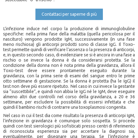
Contattaci per saperne di più
L’infezione induce nel corpo la produzione di immunoglobuline
specifiche: nella prima fase della malattia (quella pericolosa per il
nascituro) vengono prodotte IgM, successivamente (in una fase
meno rischiosa) gli anticorpi prodotti sono di classe IgG. Il Toxo-
test permette quindi di verificare l’assenza o la presenza di anticorpi,
e, in questo secondo caso, di evidenziare se si è ancora in una fase a
rischio o se invece la donna è da considerarsi protetta. Se la
condizione della donna non è nota prima della gravidanza, allora il
Toxo-test deve essere prontamente eseguito durante la
gravidanza, con la prima serie di esami del sangue entro le prime
otto settimane di gestazione. Se la donna è protetta (ha le IgG) il
test non deve più essere ripetuto. Nel caso in cui invece la gestante
sia “suscettibile”, e quindi non abbia le IgG né le IgM, deve eseguire
almeno altri due controlli nel corso della gravidanza, a 20 e 36
settimane, per escludere la possibilità di essersi infettata e che
quindi il bambino rischi di contrarre una toxoplasmosi congenita.
Nel caso in cui il test dia come risultato la presenza di anticorpi IgM,
l’infezione in gravidanza è comunque solo sospetta. Si procede
quindi con test sierologici più sofisticati presso centri di riferimento
di riconosciuta esperienza sia per accertare la diagnosi sia,
eventualmente, per disegnare una terapia. Se l’infezione è