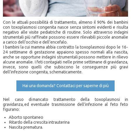
Con le attuali possibilità di trattamento, almeno il 90% dei bambini
con toxoplasmosi congenita nasce senza sintomi evidenti e risulta
negativo alle visite pediatriche di routine. Solo attraverso indagini
strumentali più raffinate possono essere rilevabili piccole anomalie
a carico dell’occhio e dell’encefalo.
I bambini la cui mamma abbia contratto la toxoplasmosi dopo le 16-
24 settimane di gestazione appaiono spesso normali alla nascita,
anche se opportune indagini strumentali possono mettere in rilievo
alcune anomalie. I feti contagiati nelle prime settimane di gravidanza,
invece, sono quelli che subiscono le conseguenze più gravi
dell’infezione congenita, schematicamente.
Hai una domanda? Contattaci per saperne di più
Nel caso di mancato trattamento della toxoplasmosi in
gravidanza, ed eventuale trasmissione dell’infezione al feto feto
figurano:
Aborto spontaneo
Ritardo della crescita intrauterina
Nascita prematura.